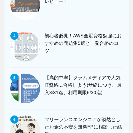
レビュー！
初心者必見！AWS全冠資格勉強にお
4
すすめの問題集5選と一発合格のコ
ツ
【高的中率】クラムメディアで人気
5
IT資格に合格しよう(サ終につき、購
入3/31迄、利用期限6/30迄)
フリーランスエンジニアが漠然とし
6
たお金の不安を無料FPに相談した結