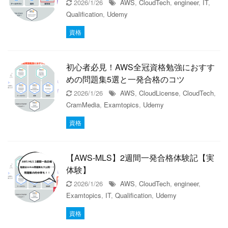
2026/1/26
AWS
,
CloudTech
,
engineer
,
IT
,
Qualification
,
Udemy
資格
初心者必見！AWS全冠資格勉強におすす
めの問題集5選と一発合格のコツ
2026/1/26
AWS
,
CloudLicense
,
CloudTech
,
CramMedia
,
Examtopics
,
Udemy
資格
【AWS-MLS】2週間一発合格体験記【実
体験】
2026/1/26
AWS
,
CloudTech
,
engineer
,
Examtopics
,
IT
,
Qualification
,
Udemy
資格