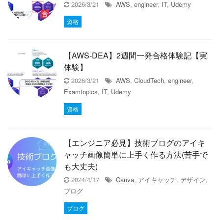
2026/3/21
AWS
,
engineer
,
IT
,
Udemy
資格
【AWS-DEA】2週間一発合格体験記【実
体験】
2026/3/21
AWS
,
CloudTech
,
engineer
,
Examtopics
,
IT
,
Udemy
資格
【エンジニア必見】技術ブログのアイキ
ャッチ画像簡単に上手く作る方法(苦手で
も大丈夫)
2024/4/17
Canva
,
アイキャッチ
,
デザイン
,
ブログ
ブログ