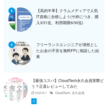
【高的中率】クラムメディアで人気
5
IT資格に合格しよう(サ終につき、購
入3/31迄、利用期限6/30迄)
フリーランスエンジニアが漠然とし
6
たお金の不安を無料FPに相談した結
果
【最強コスパ】CloudTech永久会員実際ど
う？正直レビューしてみた
2025/8/1
CloudTech
,
永久会員
IT