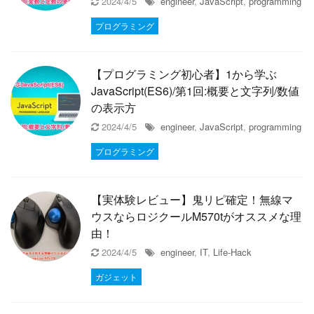
2024/4/5
engineer
,
JavaScript
,
programming
プログラミング
【プログラミング初心者】1から学ぶ
JavaScript(ES6)/第1回:概要と文字列/数値
の表示方
2024/4/5
engineer
,
JavaScript
,
programming
プログラミング
【実体験レビュー】鬼リピ確定！無線マ
ウスならロジクールM570tがオススメな理
由！
2024/4/5
engineer
,
IT
,
Life-Hack
ガジェット