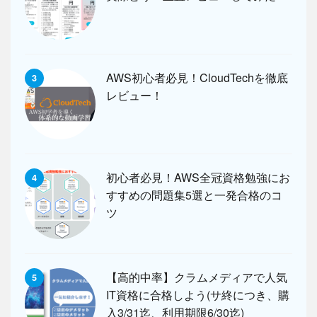
AWS初心者必見！CloudTechを徹底
3
レビュー！
初心者必見！AWS全冠資格勉強にお
4
すすめの問題集5選と一発合格のコ
ツ
【高的中率】クラムメディアで人気
5
IT資格に合格しよう(サ終につき、購
入3/31迄、利用期限6/30迄)