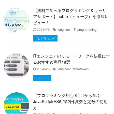
【無料で学べるプログラミング＆キャリ
アサポート】hub-e（ヒューブ）を徹底レ
ビュー！
2024/4/5
engineer
,
IT
,
programming
プログラミング
ITエンジニアのリモートワークを快適にす
るおすすめ商品18選
2024/4/5
engineer
,
remotework
ガジェット
【プログラミング初心者】1から学ぶ
JavaScript(ES6)/第2回:変数と定数の使用
方