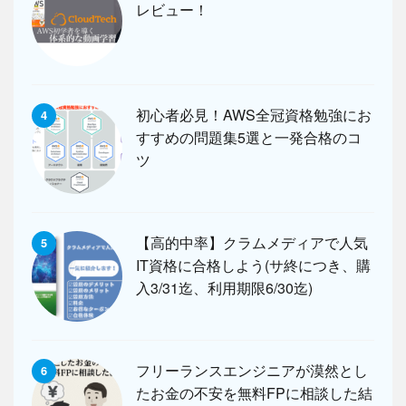
レビュー！
初心者必見！AWS全冠資格勉強にお
4
すすめの問題集5選と一発合格のコ
ツ
【高的中率】クラムメディアで人気
5
IT資格に合格しよう(サ終につき、購
入3/31迄、利用期限6/30迄)
フリーランスエンジニアが漠然とし
6
たお金の不安を無料FPに相談した結