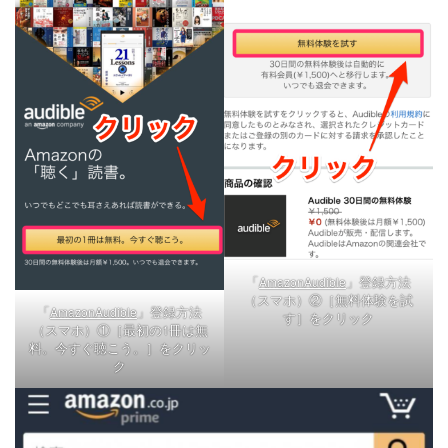
「
」登録方法
AmazonAudible
（スマホ）②［無料体験を試
「
」登録方法
AmazonAudible
す］をクリック
（スマホ）①［最初の1冊は無
料。今すぐ聴こう。］をクリッ
ク