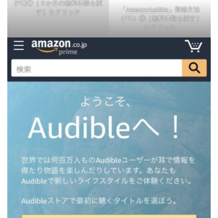
(PC)①［３か月の無料体験を試
「
」登録方法
AmazonAudible
す］をクリック
（PC）②［無料体験を試す］
をクリック