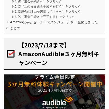
④［退会手続きへ］をクリック
⑤［このまま退会手続きを行う］をクリック
⑥退会の理由を選択して［次へ］をクリック
⑦［退会手続きを完了する］をクリック
Amazon記事とセール年間スケジュールを一覧化しました
まとめ
【2023/7/18まで】
AmazonAudible３ヶ月無料キ
ャンペーン