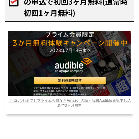
の申込で初回3ヶ月無料(通常時
初回1ヶ月無料)
【7/25(月)まで】プライム会員ならAmazonの聴く読書Audible新規申し込
みで3ヶ月無料