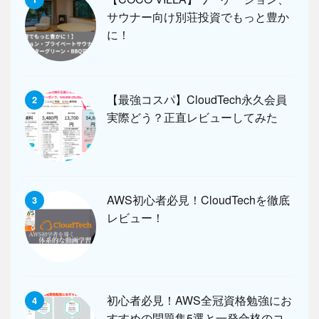
サウナー向け別荘投資でもっと豊か
に！
【最強コスパ】CloudTech永久会員
2
実際どう？正直レビューしてみた
AWS初心者必見！CloudTechを徹底
3
レビュー！
初心者必見！AWS全冠資格勉強にお
4
すすめの問題集5選と一発合格のコ