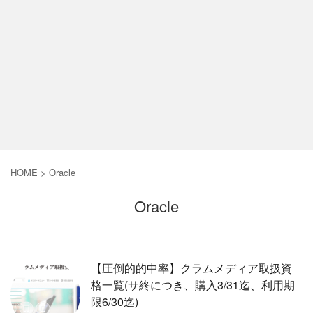
HOME
>
Oracle
Oracle
【圧倒的的中率】クラムメディア取扱資
格一覧(サ終につき、購入3/31迄、利用期
限6/30迄)