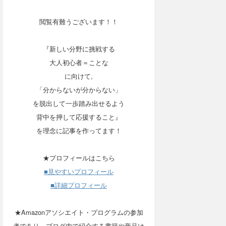
閲覧有難うございます！！
『新しい分野に挑戦する
大人初心者＝ことな
に向けて,
「分からないが分からない」
を脱出して一歩踏み出せるよう
背中を押して応援すること』
を理念に記事を作ってます！
★プロフィールはこちら
■見やすいプロフィール
■詳細プロフィール
★Amazonアソシエイト・プログラムの参加
者であり、ブログ内で紹介する書籍や商品は