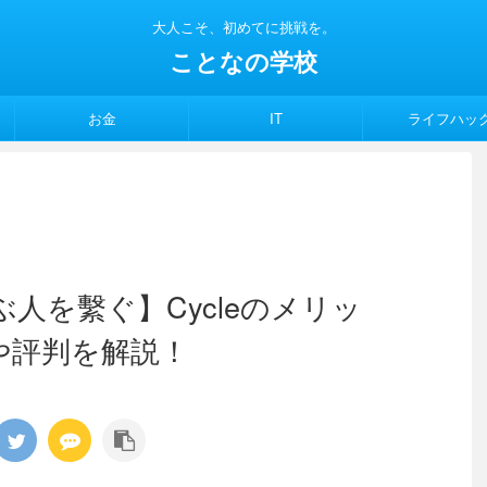
大人こそ、初めてに挑戦を。
ことなの学校
お金
IT
ライフハッ
人を繫ぐ】Cycleのメリッ
や評判を解説！