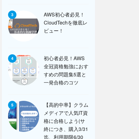
AWS初心者必見！
3
CloudTechを徹底レ
ビュー！
初心者必見！AWS
4
全冠資格勉強におす
すめの問題集5選と
一発合格のコツ
【高的中率】クラム
5
メディアで人気IT資
格に合格しよう(サ
終につき、購入3/31
迄、利用期限6/30