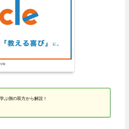
cle
側と学ぶ側の双方から解説！