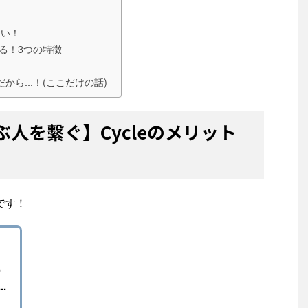
たい！
できる！3つの特徴
ら...！(ここだけの話)
人を繫ぐ】Cycleのメリット
)です！
,
.