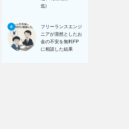
迄)
フリーランスエンジ
6
ニアが漠然としたお
金の不安を無料FP
に相談した結果